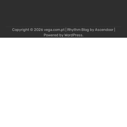
Copyright © 2026
vega.com.pt
| Rhythm Blog by
Ascendoor
|
Powered by
WordPress
.