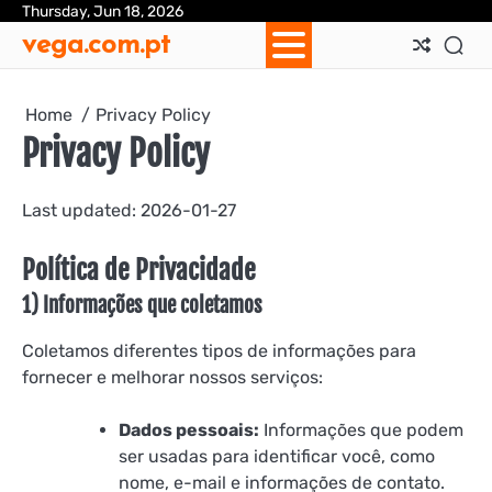
Skip
Thursday, Jun 18, 2026
Ab
Con
Coo
Pri
Sit
Te
vega.com.pt
to
Us
Us
Pol
Pol
an
content
Con
Home
Privacy Policy
Privacy Policy
Last updated: 2026-01-27
Política de Privacidade
1) Informações que coletamos
Coletamos diferentes tipos de informações para
fornecer e melhorar nossos serviços:
Dados pessoais:
Informações que podem
ser usadas para identificar você, como
nome, e-mail e informações de contato.