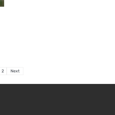
Posts
2
Next
pagination