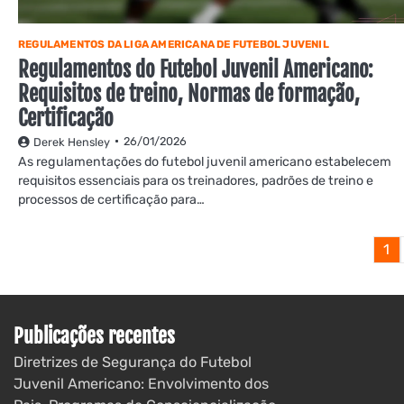
REGULAMENTOS DA LIGA AMERICANA DE FUTEBOL JUVENIL
Regulamentos do Futebol Juvenil Americano:
Requisitos de treino, Normas de formação,
Certificação
26/01/2026
Derek Hensley
As regulamentações do futebol juvenil americano estabelecem
requisitos essenciais para os treinadores, padrões de treino e
processos de certificação para…
1
Publicações recentes
Diretrizes de Segurança do Futebol
Juvenil Americano: Envolvimento dos