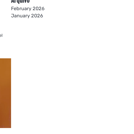
Arquivo
February 2026
January 2026
el