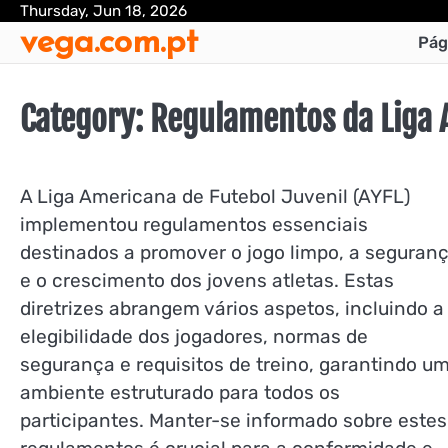
Skip
Thursday, Jun 18, 2026
vega.com.pt
to
Pági
content
Category:
Regulamentos da Liga 
A Liga Americana de Futebol Juvenil (AYFL)
implementou regulamentos essenciais
destinados a promover o jogo limpo, a seguran
e o crescimento dos jovens atletas. Estas
diretrizes abrangem vários aspetos, incluindo a
elegibilidade dos jogadores, normas de
segurança e requisitos de treino, garantindo u
ambiente estruturado para todos os
participantes. Manter-se informado sobre estes