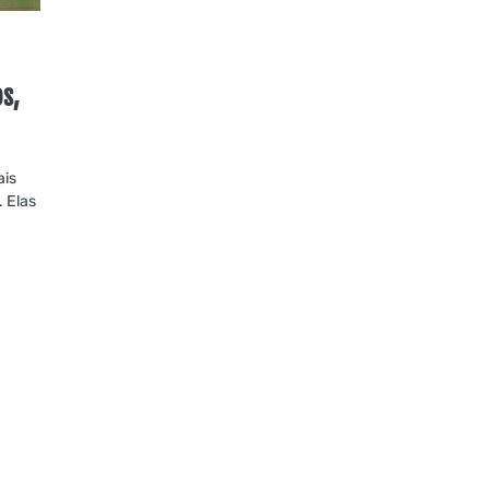
os,
ais
. Elas