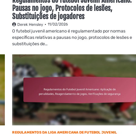
Regulamentos do Futebol Juvenil Americano:
Pausas no jogo, Protocolos de lesões,
Substituições de jogadores
11/02/2026
Derek Hensley
O futebol juvenil americano é regulamentado por normas
específicas relativas a pausas no jogo, protocolos de lesões e
substituições de…
REGULAMENTOS DA LIGA AMERICANA DE FUTEBOL JUVENIL