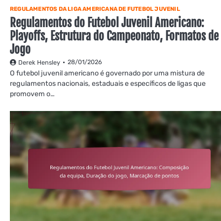
REGULAMENTOS DA LIGA AMERICANA DE FUTEBOL JUVENIL
Regulamentos do Futebol Juvenil Americano:
Playoffs, Estrutura do Campeonato, Formatos de
Jogo
28/01/2026
Derek Hensley
O futebol juvenil americano é governado por uma mistura de
regulamentos nacionais, estaduais e específicos de ligas que
promovem o…