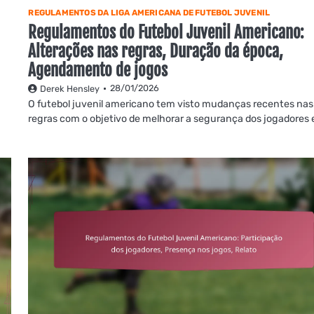
REGULAMENTOS DA LIGA AMERICANA DE FUTEBOL JUVENIL
Regulamentos do Futebol Juvenil Americano:
Alterações nas regras, Duração da época,
Agendamento de jogos
28/01/2026
Derek Hensley
O futebol juvenil americano tem visto mudanças recentes nas
regras com o objetivo de melhorar a segurança dos jogadores 