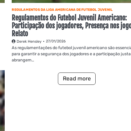
REGULAMENTOS DA LIGA AMERICANA DE FUTEBOL JUVENIL
Regulamentos do Futebol Juvenil Americano:
Participação dos jogadores, Presença nos jog
Relato
27/01/2026
Derek Hensley
As regulamentações do futebol juvenil americano são essenci
para garantir a segurança dos jogadores e a participação justa
abrangem…
Read more