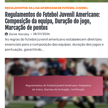
REGULAMENTOS DA LIGA AMERICANA DE FUTEBOL JUVENIL
Regulamentos do Futebol Juvenil Americano:
Composição da equipa, Duração do jogo,
Marcação de pontos
28/01/2026
Derek Hensley
As regras do futebol juvenil americano estabelecem diretrizes
essenciais para a composição das equipas, duração dos jogos e
pontuação, garantindo…