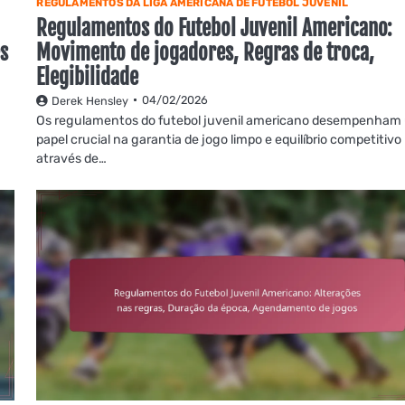
REGULAMENTOS DA LIGA AMERICANA DE FUTEBOL JUVENIL
Regulamentos do Futebol Juvenil Americano:
s
Movimento de jogadores, Regras de troca,
Elegibilidade
04/02/2026
Derek Hensley
Os regulamentos do futebol juvenil americano desempenham
papel crucial na garantia de jogo limpo e equilíbrio competitivo
através de…