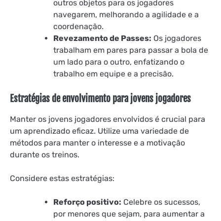
outros objetos para os jogadores
navegarem, melhorando a agilidade e a
coordenação.
Revezamento de Passes:
Os jogadores
trabalham em pares para passar a bola de
um lado para o outro, enfatizando o
trabalho em equipe e a precisão.
Estratégias de envolvimento para jovens jogadores
Manter os jovens jogadores envolvidos é crucial para
um aprendizado eficaz. Utilize uma variedade de
métodos para manter o interesse e a motivação
durante os treinos.
Considere estas estratégias:
Reforço positivo:
Celebre os sucessos,
por menores que sejam, para aumentar a