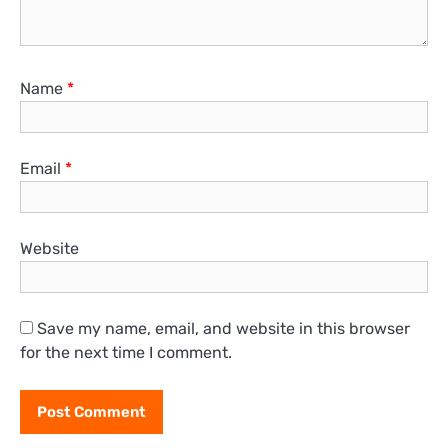
Name
*
Email
*
Website
Save my name, email, and website in this browser
for the next time I comment.