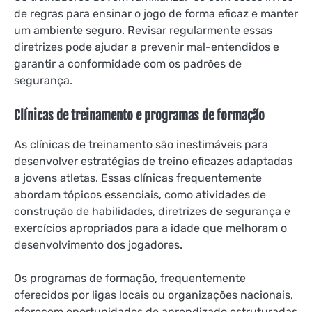
de regras para ensinar o jogo de forma eficaz e manter
um ambiente seguro. Revisar regularmente essas
diretrizes pode ajudar a prevenir mal-entendidos e
garantir a conformidade com os padrões de
segurança.
Clínicas de treinamento e programas de formação
As clínicas de treinamento são inestimáveis para
desenvolver estratégias de treino eficazes adaptadas
a jovens atletas. Essas clínicas frequentemente
abordam tópicos essenciais, como atividades de
construção de habilidades, diretrizes de segurança e
exercícios apropriados para a idade que melhoram o
desenvolvimento dos jogadores.
Os programas de formação, frequentemente
oferecidos por ligas locais ou organizações nacionais,
oferecem oportunidades de aprendizado estruturadas