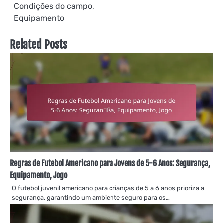
Condições do campo,
Equipamento
Related Posts
Regras de Futebol Americano para Jovens de 5-6 Anos: Segurança,
Equipamento, Jogo
O futebol juvenil americano para crianças de 5 a 6 anos prioriza a
segurança, garantindo um ambiente seguro para os…