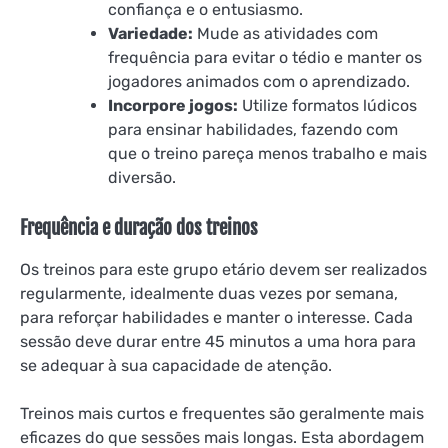
confiança e o entusiasmo.
Variedade:
Mude as atividades com
frequência para evitar o tédio e manter os
jogadores animados com o aprendizado.
Incorpore jogos:
Utilize formatos lúdicos
para ensinar habilidades, fazendo com
que o treino pareça menos trabalho e mais
diversão.
Frequência e duração dos treinos
Os treinos para este grupo etário devem ser realizados
regularmente, idealmente duas vezes por semana,
para reforçar habilidades e manter o interesse. Cada
sessão deve durar entre 45 minutos a uma hora para
se adequar à sua capacidade de atenção.
Treinos mais curtos e frequentes são geralmente mais
eficazes do que sessões mais longas. Esta abordagem