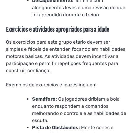
Desaquecimento:
Termine com
alongamentos leves e uma revisão do que
foi aprendido durante o treino.
Exercícios e atividades apropriados para a idade
Os exercícios para este grupo etário devem ser
simples e fáceis de entender, focando em habilidades
motoras básicas. As atividades devem incentivar a
participação e permitir repetições frequentes para
construir confiança.
Exemplos de exercícios eficazes incluem:
Semáforo:
Os jogadores driblam a bola
enquanto respondem a comandos,
melhorando o controle e as habilidades de
escuta.
Pista de Obstáculos:
Monte cones e