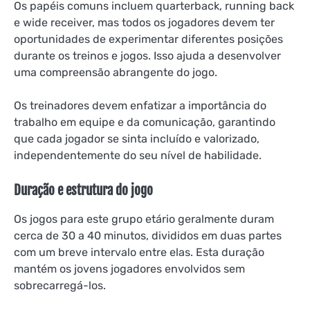
Os papéis comuns incluem quarterback, running back
e wide receiver, mas todos os jogadores devem ter
oportunidades de experimentar diferentes posições
durante os treinos e jogos. Isso ajuda a desenvolver
uma compreensão abrangente do jogo.
Os treinadores devem enfatizar a importância do
trabalho em equipe e da comunicação, garantindo
que cada jogador se sinta incluído e valorizado,
independentemente do seu nível de habilidade.
Duração e estrutura do jogo
Os jogos para este grupo etário geralmente duram
cerca de 30 a 40 minutos, divididos em duas partes
com um breve intervalo entre elas. Esta duração
mantém os jovens jogadores envolvidos sem
sobrecarregá-los.