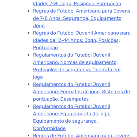
Idades 7-8: Jogo, Posições, Pontuação
Regras de Futebol Americano para Jovens
de 7-8 Anos: Segurança, Equipamento,
Jogo
Regras do Futebol Juvenil Americano para
Idades de 13-14 Anos: Jogo, Posições,
Pontuação
Regulamentos do Futebol Juvenil
Americano: Normas de equipamento,
Protocolos de segurança, Conduta em
jogo
Regulamentos do Futebol Juvenil
Americano: Formatos de jogo, Sistemas de
pontuação, Desempates
Regulamentos do Futebol Juvenil
Americano: Equipamento de jogo,
Equipamento de segurança,
Conformidade
Regras de Futebol Americano para Jovens