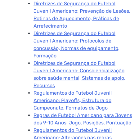
Diretrizes de Segurança do Futebol
Juvenil Americano: Prevenção de Lesões,
Rotinas de Aquecimento, Práticas de
Arrefecimento
Diretrizes de Segurança do Futebol
Juvenil Americano: Protocolos de
concussão, Normas de equipamento,
Formação
Diretrizes de Segurança do Futebol
Juvenil Americano: Consciencialização
sobre saúde mental, Sistemas de apoio,
Recursos
Regulamentos do Futebol Juvenil
Americano: Playoffs, Estrutura do
Campeonato, Formatos de Jogo
Regras de Futebol Americano para Jovens
dos 9-10 Anos: Jogo, Posições, Pontuação
Regulamentos do Futebol Juvenil
Americano: Alterações nas regras,