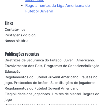
Regulamentos da Liga Americana de
Futebol Juvenil
Links
Contate-nos
Postagens do blog
Nossa história
Publicações recentes
Diretrizes de Segurança do Futebol Juvenil Americano:
Envolvimento dos Pais, Programas de Consciencialização,
Educação
Regulamentos do Futebol Juvenil Americano: Pausas no
jogo, Protocolos de lesões, Substituições de jogadores
Regulamentos do Futebol Juvenil Americano:
Elegibilidade dos jogadores, Limites de plantel, Regras do
jogo