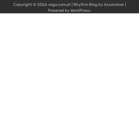
Copyright © 2026
vega.com.pt
| Rhythm Blog by
Ascendoor
|
Powered by
WordPress
.