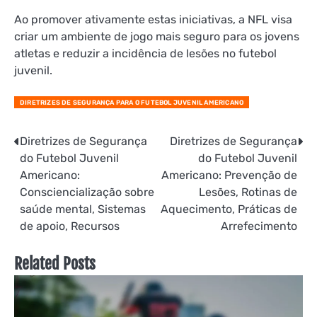
Ao promover ativamente estas iniciativas, a NFL visa
criar um ambiente de jogo mais seguro para os jovens
atletas e reduzir a incidência de lesões no futebol
juvenil.
DIRETRIZES DE SEGURANÇA PARA O FUTEBOL JUVENIL AMERICANO
Post
Diretrizes de Segurança
Diretrizes de Segurança
do Futebol Juvenil
do Futebol Juvenil
navigation
Americano:
Americano: Prevenção de
Consciencialização sobre
Lesões, Rotinas de
saúde mental, Sistemas
Aquecimento, Práticas de
de apoio, Recursos
Arrefecimento
Related Posts