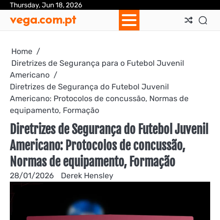
Skip
Thursday, Jun 18, 2026
Ab
Con
Coo
Pri
Sit
Te
vega.com.pt
to
Us
Us
Pol
Pol
an
content
Con
Home
Diretrizes de Segurança para o Futebol Juvenil
Americano
Diretrizes de Segurança do Futebol Juvenil
Americano: Protocolos de concussão, Normas de
equipamento, Formação
Diretrizes de Segurança do Futebol Juvenil
Americano: Protocolos de concussão,
Normas de equipamento, Formação
28/01/2026
Derek Hensley