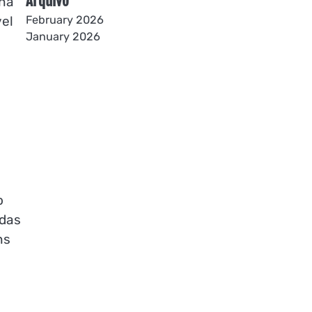
Arquivo
 na
vel
February 2026
January 2026
o
idas
ns