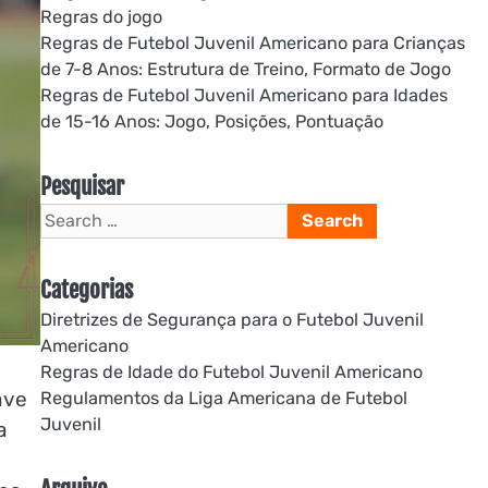
Regras do jogo
Regras de Futebol Juvenil Americano para Crianças
de 7-8 Anos: Estrutura de Treino, Formato de Jogo
Regras de Futebol Juvenil Americano para Idades
de 15-16 Anos: Jogo, Posições, Pontuação
Pesquisar
Search
for:
Categorias
Diretrizes de Segurança para o Futebol Juvenil
Americano
Regras de Idade do Futebol Juvenil Americano
ave
Regulamentos da Liga Americana de Futebol
Juvenil
a