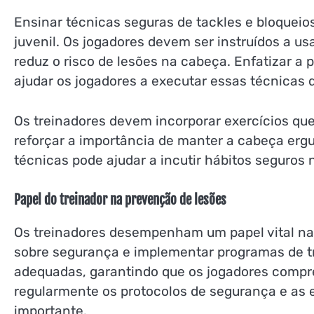
Ensinar técnicas seguras de tackles e bloqueio
juvenil. Os jogadores devem ser instruídos a u
reduz o risco de lesões na cabeça. Enfatizar a 
ajudar os jogadores a executar essas técnicas 
Os treinadores devem incorporar exercícios q
reforçar a importância de manter a cabeça ergui
técnicas pode ajudar a incutir hábitos seguros 
Papel do treinador na prevenção de lesões
Os treinadores desempenham um papel vital na
sobre segurança e implementar programas de tr
adequadas, garantindo que os jogadores compr
regularmente os protocolos de segurança e as 
importante.