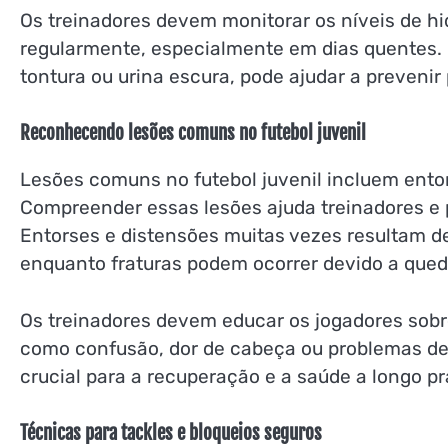
Os treinadores devem monitorar os níveis de hid
regularmente, especialmente em dias quentes. 
tontura ou urina escura, pode ajudar a preveni
Reconhecendo lesões comuns no futebol juvenil
Lesões comuns no futebol juvenil incluem entor
Compreender essas lesões ajuda treinadores e
Entorses e distensões muitas vezes resultam d
enquanto fraturas podem ocorrer devido a qued
Os treinadores devem educar os jogadores sob
como confusão, dor de cabeça ou problemas de 
crucial para a recuperação e a saúde a longo pr
Técnicas para tackles e bloqueios seguros