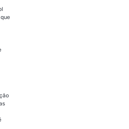
ol
 que
e
ação
as
é