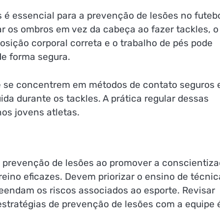
s é essencial para a prevenção de lesões no futeb
sar os ombros em vez da cabeça ao fazer tackles, o
posição corporal correta e o trabalho de pés pode
de forma segura.
ue se concentrem em métodos de contato seguros 
da durante os tackles. A prática regular dessas
nos jovens atletas.
 prevenção de lesões ao promover a conscientiz
eino eficazes. Devem priorizar o ensino de técnic
eendam os riscos associados ao esporte. Revisar
estratégias de prevenção de lesões com a equipe 