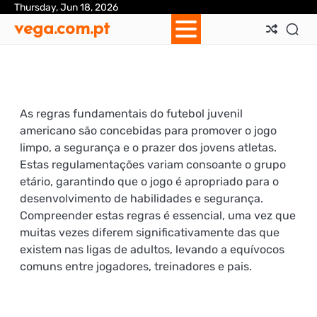
Skip
Thursday, Jun 18, 2026
Ab
Con
Coo
Pri
Sit
Te
vega.com.pt
to
Us
Us
Pol
Pol
an
content
Con
As regras fundamentais do futebol juvenil
americano são concebidas para promover o jogo
limpo, a segurança e o prazer dos jovens atletas.
Estas regulamentações variam consoante o grupo
etário, garantindo que o jogo é apropriado para o
desenvolvimento de habilidades e segurança.
Compreender estas regras é essencial, uma vez que
muitas vezes diferem significativamente das que
existem nas ligas de adultos, levando a equívocos
comuns entre jogadores, treinadores e pais.