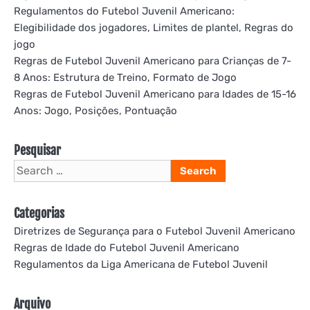
Regulamentos do Futebol Juvenil Americano:
Elegibilidade dos jogadores, Limites de plantel, Regras do
jogo
Regras de Futebol Juvenil Americano para Crianças de 7-
8 Anos: Estrutura de Treino, Formato de Jogo
Regras de Futebol Juvenil Americano para Idades de 15-16
Anos: Jogo, Posições, Pontuação
Pesquisar
Search
for:
Categorias
Diretrizes de Segurança para o Futebol Juvenil Americano
Regras de Idade do Futebol Juvenil Americano
Regulamentos da Liga Americana de Futebol Juvenil
Arquivo