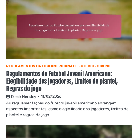
REGULAMENTOS DA LIGA AMERICANA DE FUTEBOL JUVENIL
Regulamentos do Futebol Juvenil Americano:
Elegibilidade dos jogadores, Limites de plantel,
Regras do jogo
11/02/2026
Derek Hensley
As regulamentações do futebol juvenil americano abrangem
aspectos importantes, como elegibilidade dos jogadores, limites de
plantel e regras de jogo.…