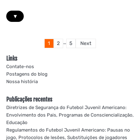
▾
Posts
…
1
2
5
Next
pagination
Links
Contate-nos
Postagens do blog
Nossa história
Publicações recentes
Diretrizes de Segurança do Futebol Juvenil Americano:
Envolvimento dos Pais, Programas de Consciencialização,
Educação
Regulamentos do Futebol Juvenil Americano: Pausas no
jogo, Protocolos de lesões, Substituições de jogadores