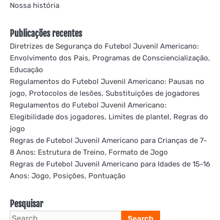
Nossa história
Publicações recentes
Diretrizes de Segurança do Futebol Juvenil Americano:
Envolvimento dos Pais, Programas de Consciencialização,
Educação
Regulamentos do Futebol Juvenil Americano: Pausas no
jogo, Protocolos de lesões, Substituições de jogadores
Regulamentos do Futebol Juvenil Americano:
Elegibilidade dos jogadores, Limites de plantel, Regras do
jogo
Regras de Futebol Juvenil Americano para Crianças de 7-
8 Anos: Estrutura de Treino, Formato de Jogo
Regras de Futebol Juvenil Americano para Idades de 15-16
Anos: Jogo, Posições, Pontuação
Pesquisar
Search