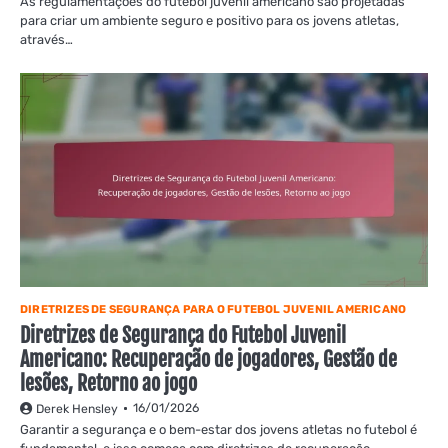
As regulamentações do futebol juvenil americano são projetadas
para criar um ambiente seguro e positivo para os jovens atletas,
através…
DIRETRIZES DE SEGURANÇA PARA O FUTEBOL JUVENIL AMERICANO
Diretrizes de Segurança do Futebol Juvenil
Americano: Recuperação de jogadores, Gestão de
lesões, Retorno ao jogo
16/01/2026
Derek Hensley
Garantir a segurança e o bem-estar dos jovens atletas no futebol é