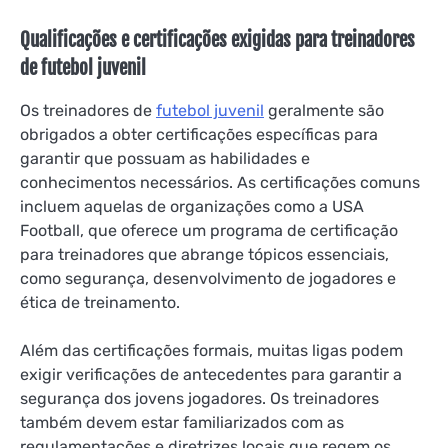
Qualificações e certificações exigidas para treinadores
de futebol juvenil
Os treinadores de
futebol juvenil
geralmente são
obrigados a obter certificações específicas para
garantir que possuam as habilidades e
conhecimentos necessários. As certificações comuns
incluem aquelas de organizações como a USA
Football, que oferece um programa de certificação
para treinadores que abrange tópicos essenciais,
como segurança, desenvolvimento de jogadores e
ética de treinamento.
Além das certificações formais, muitas ligas podem
exigir verificações de antecedentes para garantir a
segurança dos jovens jogadores. Os treinadores
também devem estar familiarizados com as
regulamentações e diretrizes locais que regem os