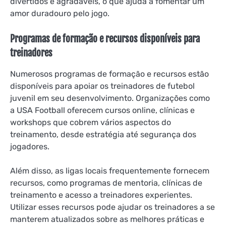
divertidos e agradáveis, o que ajuda a fomentar um
amor duradouro pelo jogo.
Programas de formação e recursos disponíveis para
treinadores
Numerosos programas de formação e recursos estão
disponíveis para apoiar os treinadores de futebol
juvenil em seu desenvolvimento. Organizações como
a USA Football oferecem cursos online, clínicas e
workshops que cobrem vários aspectos do
treinamento, desde estratégia até segurança dos
jogadores.
Além disso, as ligas locais frequentemente fornecem
recursos, como programas de mentoria, clínicas de
treinamento e acesso a treinadores experientes.
Utilizar esses recursos pode ajudar os treinadores a se
manterem atualizados sobre as melhores práticas e