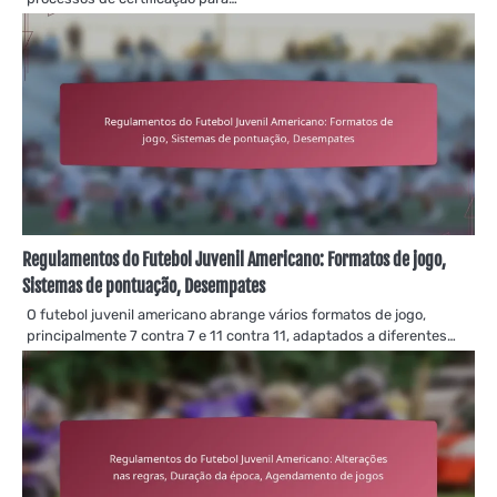
Regulamentos do Futebol Juvenil Americano: Formatos de jogo,
Sistemas de pontuação, Desempates
O futebol juvenil americano abrange vários formatos de jogo,
principalmente 7 contra 7 e 11 contra 11, adaptados a diferentes…