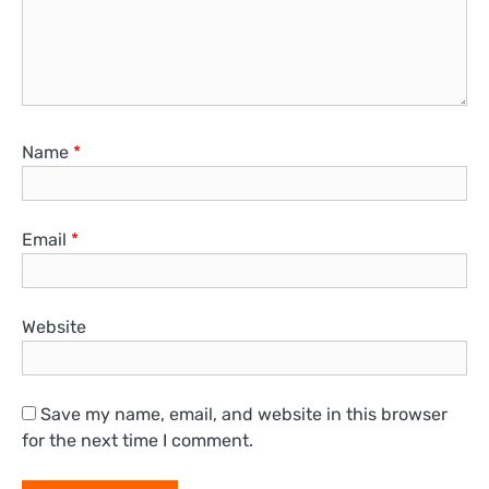
Name
*
Email
*
Website
Save my name, email, and website in this browser
for the next time I comment.