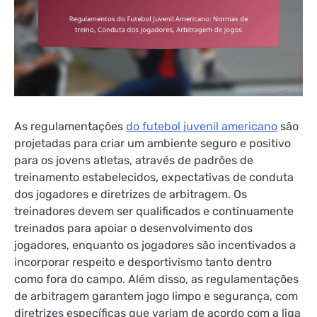
As regulamentações
do futebol juvenil americano
são
projetadas para criar um ambiente seguro e positivo
para os jovens atletas, através de padrões de
treinamento estabelecidos, expectativas de conduta
dos jogadores e diretrizes de arbitragem. Os
treinadores devem ser qualificados e continuamente
treinados para apoiar o desenvolvimento dos
jogadores, enquanto os jogadores são incentivados a
incorporar respeito e desportivismo tanto dentro
como fora do campo. Além disso, as regulamentações
de arbitragem garantem jogo limpo e segurança, com
diretrizes específicas que variam de acordo com a liga