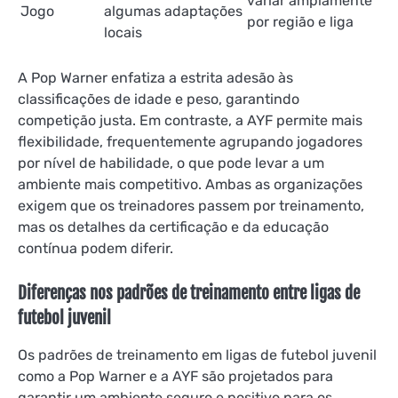
variar amplamente
Jogo
algumas adaptações
por região e liga
locais
A Pop Warner enfatiza a estrita adesão às
classificações de idade e peso, garantindo
competição justa. Em contraste, a AYF permite mais
flexibilidade, frequentemente agrupando jogadores
por nível de habilidade, o que pode levar a um
ambiente mais competitivo. Ambas as organizações
exigem que os treinadores passem por treinamento,
mas os detalhes da certificação e da educação
contínua podem diferir.
Diferenças nos padrões de treinamento entre ligas de
futebol juvenil
Os padrões de treinamento em ligas de futebol juvenil
como a Pop Warner e a AYF são projetados para
garantir um ambiente seguro e positivo para os