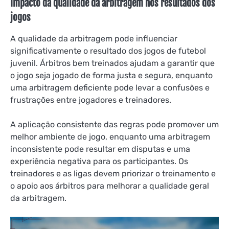
Impacto da qualidade da arbitragem nos resultados dos
jogos
A qualidade da arbitragem pode influenciar
significativamente o resultado dos jogos de futebol
juvenil. Árbitros bem treinados ajudam a garantir que
o jogo seja jogado de forma justa e segura, enquanto
uma arbitragem deficiente pode levar a confusões e
frustrações entre jogadores e treinadores.
A aplicação consistente das regras pode promover um
melhor ambiente de jogo, enquanto uma arbitragem
inconsistente pode resultar em disputas e uma
experiência negativa para os participantes. Os
treinadores e as ligas devem priorizar o treinamento e
o apoio aos árbitros para melhorar a qualidade geral
da arbitragem.