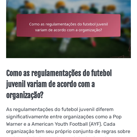
Como as regulamentações do futebol
juvenil variam de acordo com a
organização?
As regulamentações do futebol juvenil diferem
significativamente entre organizações como a Pop
Warner e a American Youth Football (AYF). Cada
organização tem seu próprio conjunto de regras sobre