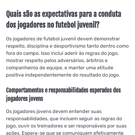
Quais são as expectativas para a conduta
dos jogadores no futebol juvenil?
Os jogadores de futebol juvenil devem demonstrar
respeito, disciplina e desportivismo tanto dentro como
fora do campo. Isso inclui aderir às regras do jogo,
mostrar respeito pelos adversários, árbitros e
companheiros de equipe, e manter uma atitude
positiva independentemente do resultado do jogo.
Comportamentos e responsabilidades esperados dos
jogadores jovens
Os jogadores jovens devem entender suas
responsabilidades, que incluem seguir as regras do
jogo, ouvir os treinadores e ser responsáveis por suas
ações. Espera-se que se comuniquem efetivamente