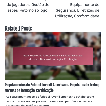
de jogadores, Gestão de
Equipamento de
lesões, Retorno ao jogo
Segurança, Diretrizes de
Utilização, Conformidade
Related Posts
Regulamentos do Futebol Juvenil Americano: Requisitos de treino,
Normas de formação, Certificação
As regulamentações do futebol juvenil americano estabelecem
requisitos essenciais para os treinadores, padrões de treino e
processos de certificação para…