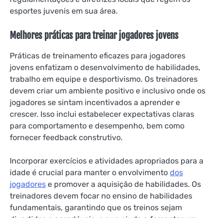
esportes juvenis em sua área.
Melhores práticas para treinar jogadores jovens
Práticas de treinamento eficazes para jogadores
jovens enfatizam o desenvolvimento de habilidades,
trabalho em equipe e desportivismo. Os treinadores
devem criar um ambiente positivo e inclusivo onde os
jogadores se sintam incentivados a aprender e
crescer. Isso inclui estabelecer expectativas claras
para comportamento e desempenho, bem como
fornecer feedback construtivo.
Incorporar exercícios e atividades apropriados para a
idade é crucial para manter o envolvimento
dos
jogadores
e promover a aquisição de habilidades. Os
treinadores devem focar no ensino de habilidades
fundamentais, garantindo que os treinos sejam