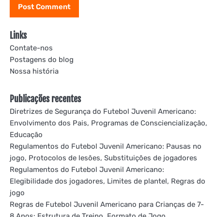
Links
Contate-nos
Postagens do blog
Nossa história
Publicações recentes
Diretrizes de Segurança do Futebol Juvenil Americano:
Envolvimento dos Pais, Programas de Consciencialização,
Educação
Regulamentos do Futebol Juvenil Americano: Pausas no
jogo, Protocolos de lesões, Substituições de jogadores
Regulamentos do Futebol Juvenil Americano:
Elegibilidade dos jogadores, Limites de plantel, Regras do
jogo
Regras de Futebol Juvenil Americano para Crianças de 7-
8 Anos: Estrutura de Treino, Formato de Jogo