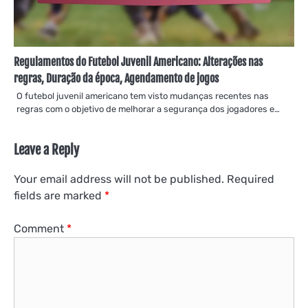
Regulamentos do Futebol Juvenil Americano: Alterações nas
regras, Duração da época, Agendamento de jogos
O futebol juvenil americano tem visto mudanças recentes nas
regras com o objetivo de melhorar a segurança dos jogadores e…
Leave a Reply
Your email address will not be published.
Required
fields are marked
*
Comment
*