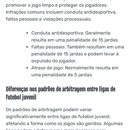
promover o jogo limpo e proteger os jogadores.
Infrações comuns incluem conduta antidesportiva,
faltas pessoais e violações processuais.
Conduta antidesportiva: Geralmente
resulta em uma penalidade de 15 jardas.
Faltas pessoais: Também resultam em uma
penalidade de 15 jardas e podem levar à
expulsão do jogador.
Atraso de jogo: Normalmente resulta em
uma penalidade de 5 jardas.
Diferenças nos padrões de arbitragem entre ligas de
futebol juvenil
Os padrões de arbitragem podem variar
significativamente entre ligas de futebol juvenil,
afetando a forma como os jogos são geridos. Algumas