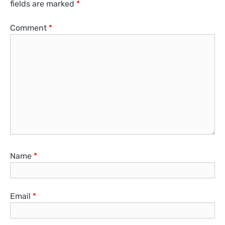
fields are marked
*
Comment
*
Name
*
Email
*