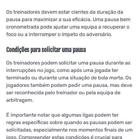
Os treinadores devem estar cientes da duração da
pausa para maximizar a sua eficácia. Uma pausa bem
cronometrada pode ajudar uma equipa a recuperar o
foco ou a interromper o ímpeto do adversário.
Condições para solicitar uma pausa
Os treinadores podem solicitar uma pausa durante as
interrupções no jogo, como após uma jogada ter
terminado ou durante uma situação de bola morta. Os
jogadores também podem pedir uma pausa, mas deve
ser reconhecida pelo treinador ou pela equipa de
arbitragem.
É importante notar que algumas ligas podem ter
regras específicas sobre quando as pausas podem ser
solicitadas, especialmente nos momentos finais de um
jogo. Compreender estas condições é crucial para