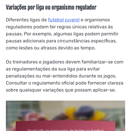
Variações por liga ou organismo regulador
Diferentes ligas de
futebol juvenil
e organismos
reguladores podem ter regras únicas relativas às
pausas. Por exemplo, algumas ligas podem permitir
pausas adicionais para circunstâncias específicas,
como lesões ou atrasos devido ao tempo.
Os treinadores e jogadores devem familiarizar-se com
as regulamentações da sua liga para evitar
penalizações ou mal-entendidos durante os jogos.
Consultar o regulamento oficial pode fornecer clareza
sobre quaisquer variações que possam aplicar-se.