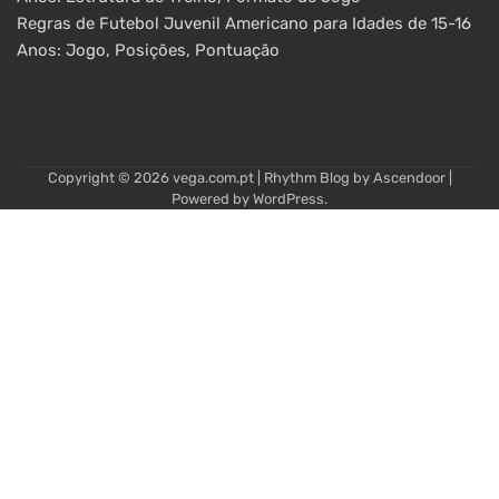
Regras de Futebol Juvenil Americano para Idades de 15-16
Anos: Jogo, Posições, Pontuação
Copyright © 2026
vega.com.pt
| Rhythm Blog by
Ascendoor
|
Powered by
WordPress
.