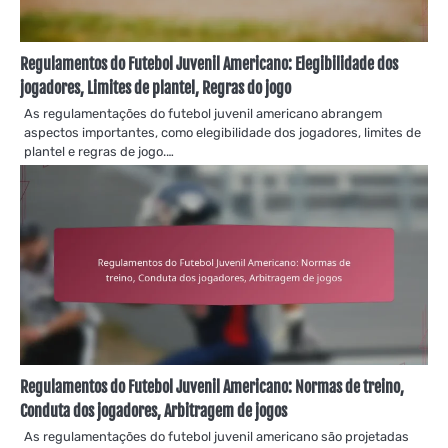
Regulamentos do Futebol Juvenil Americano: Elegibilidade dos
jogadores, Limites de plantel, Regras do jogo
As regulamentações do futebol juvenil americano abrangem
aspectos importantes, como elegibilidade dos jogadores, limites de
plantel e regras de jogo.…
Regulamentos do Futebol Juvenil Americano: Normas de treino,
Conduta dos jogadores, Arbitragem de jogos
As regulamentações do futebol juvenil americano são projetadas