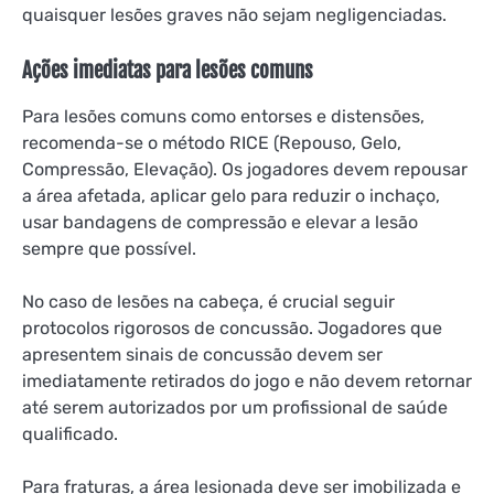
quaisquer lesões graves não sejam negligenciadas.
Ações imediatas para lesões comuns
Para lesões comuns como entorses e distensões,
recomenda-se o método RICE (Repouso, Gelo,
Compressão, Elevação). Os jogadores devem repousar
a área afetada, aplicar gelo para reduzir o inchaço,
usar bandagens de compressão e elevar a lesão
sempre que possível.
No caso de lesões na cabeça, é crucial seguir
protocolos rigorosos de concussão. Jogadores que
apresentem sinais de concussão devem ser
imediatamente retirados do jogo e não devem retornar
até serem autorizados por um profissional de saúde
qualificado.
Para fraturas, a área lesionada deve ser imobilizada e