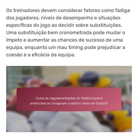
Os treinadores devem considerar fatores como fadiga
dos jogadores, níveis de desempenho e situações
específicas do jogo ao decidir sobre substituições.
Uma substituição bem cronometrada pode mudar o
ímpeto e aumentar as chances de sucesso de uma
equipa, enquanto um mau timing pode prejudicar a
coesão e a eficácia da equipa.