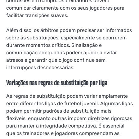
confusões em campo. Os treinadores devem
comunicar claramente com os seus jogadores para
facilitar transições suaves.
Além disso, os árbitros podem precisar ser informados
sobre as substituições, especialmente se ocorrerem
durante momentos críticos. Sinalização e
comunicação adequadas podem ajudar a evitar
atrasos e garantir que o jogo continue sem
interrupções desnecessárias.
Variações nas regras de substituição por liga
As regras de substituição podem variar amplamente
entre diferentes ligas de futebol juvenil. Algumas ligas
podem permitir padrões de substituição mais
flexíveis, enquanto outras impõem diretrizes rigorosas
para manter a integridade competitiva. É essencial
que os treinadores e jogadores compreendam as