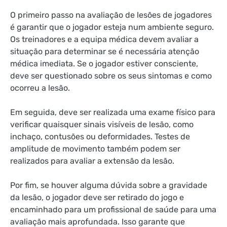
O primeiro passo na avaliação de lesões de jogadores
é garantir que o jogador esteja num ambiente seguro.
Os treinadores e a equipa médica devem avaliar a
situação para determinar se é necessária atenção
médica imediata. Se o jogador estiver consciente,
deve ser questionado sobre os seus sintomas e como
ocorreu a lesão.
Em seguida, deve ser realizada uma exame físico para
verificar quaisquer sinais visíveis de lesão, como
inchaço, contusões ou deformidades. Testes de
amplitude de movimento também podem ser
realizados para avaliar a extensão da lesão.
Por fim, se houver alguma dúvida sobre a gravidade
da lesão, o jogador deve ser retirado do jogo e
encaminhado para um profissional de saúde para uma
avaliação mais aprofundada. Isso garante que