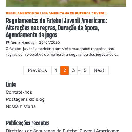
REGULAMENTOS DA LIGA AMERICANA DE FUTEBOL JUVENIL
Regulamentos do Futebol Juvenil Americano:
Alterações nas regras, Duração da época,
Agendamento de jogos
28/01/2026
Derek Hensley
O futebol juvenil americano tem visto mudanças recentes nas
regras com o objetivo de melhorar a segurança dos jogadores e…
Posts
…
Previous
1
2
3
5
Next
pagination
Links
Contate-nos
Postagens do blog
Nossa história
Publicações recentes
Diretrizes de Segurança do Futebol Juvenil Americano: