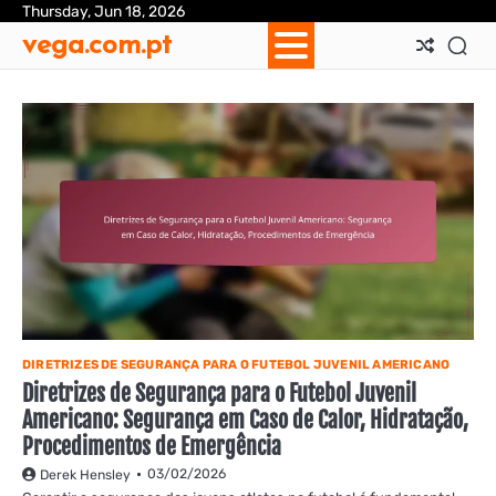
Skip
Thursday, Jun 18, 2026
Ab
Con
Coo
Pri
Sit
Te
vega.com.pt
to
Us
Us
Pol
Pol
an
content
Con
DIRETRIZES DE SEGURANÇA PARA O FUTEBOL JUVENIL AMERICANO
Diretrizes de Segurança para o Futebol Juvenil
Americano: Segurança em Caso de Calor, Hidratação,
Procedimentos de Emergência
03/02/2026
Derek Hensley