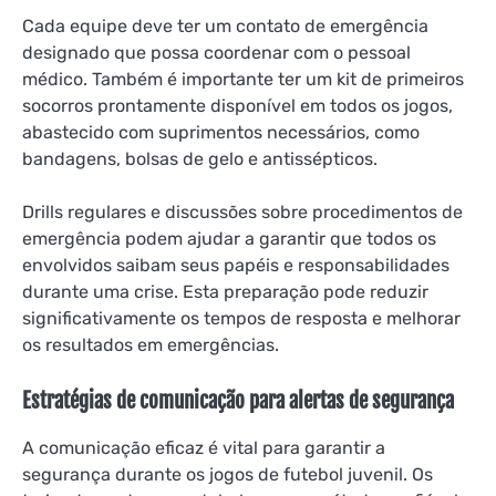
Cada equipe deve ter um contato de emergência
designado que possa coordenar com o pessoal
médico. Também é importante ter um kit de primeiros
socorros prontamente disponível em todos os jogos,
abastecido com suprimentos necessários, como
bandagens, bolsas de gelo e antissépticos.
Drills regulares e discussões sobre procedimentos de
emergência podem ajudar a garantir que todos os
envolvidos saibam seus papéis e responsabilidades
durante uma crise. Esta preparação pode reduzir
significativamente os tempos de resposta e melhorar
os resultados em emergências.
Estratégias de comunicação para alertas de segurança
A comunicação eficaz é vital para garantir a
segurança durante os jogos de futebol juvenil. Os