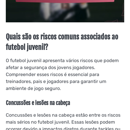
Quais são os riscos comuns associados ao
futebol juvenil?
O futebol juvenil apresenta vários riscos que podem
afetar a segurança dos jovens jogadores.
Compreender esses riscos é essencial para
treinadores, pais e jogadores para garantir um
ambiente de jogo seguro.
Concussões e lesões na cabeça
Concussões e lesões na cabeça estão entre os riscos
mais sérios no futebol juvenil. Essas lesões podem
ocorrer devido a impactos diretos durante tackles ou