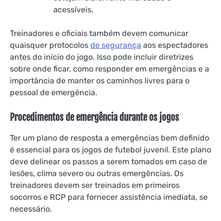
acessíveis.
Treinadores e oficiais também devem comunicar
quaisquer protocolos
de segurança
aos espectadores
antes do início do jogo. Isso pode incluir diretrizes
sobre onde ficar, como responder em emergências e a
importância de manter os caminhos livres para o
pessoal de emergência.
Procedimentos de emergência durante os jogos
Ter um plano de resposta a emergências bem definido
é essencial para os jogos de futebol juvenil. Este plano
deve delinear os passos a serem tomados em caso de
lesões, clima severo ou outras emergências. Os
treinadores devem ser treinados em primeiros
socorros e RCP para fornecer assistência imediata, se
necessário.