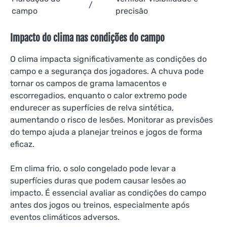
️ /
campo
precisão
Impacto do clima nas condições do campo
O clima impacta significativamente as condições do
campo e a segurança dos jogadores. A chuva pode
tornar os campos de grama lamacentos e
escorregadios, enquanto o calor extremo pode
endurecer as superfícies de relva sintética,
aumentando o risco de lesões. Monitorar as previsões
do tempo ajuda a planejar treinos e jogos de forma
eficaz.
Em clima frio, o solo congelado pode levar a
superfícies duras que podem causar lesões ao
impacto. É essencial avaliar as condições do campo
antes dos jogos ou treinos, especialmente após
eventos climáticos adversos.