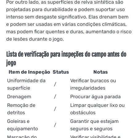
Por outro lado, as superfícies de relva sintética são
projetadas para durabilidade e podem suportar uso
intenso sem desgaste significativo. Elas drenam bem
e podem ser usadas em várias condições climáticas,
mas podem ficar quentes e duras, aumentando o risco
de lesões durante o jogo.
Lista de verificação para inspeções do campo antes do
jogo
Item de Inspeção
Status
Notas
Uniformidade da
Verificar buracos ou
️ /
superfície
irregularidades
Drenagem
️ /
Procurar água parada
Remoção de
Limpar qualquer lixo ou
️ /
detritos
obstáculos
Goleiras e
Garantir que estejam
️ /
equipamento
seguros e seguros
Marcação do
Verificar visibilidade e