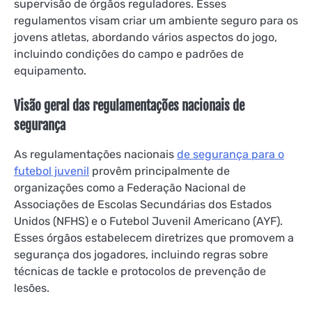
supervisão de órgãos reguladores. Esses
regulamentos visam criar um ambiente seguro para os
jovens atletas, abordando vários aspectos do jogo,
incluindo condições do campo e padrões de
equipamento.
Visão geral das regulamentações nacionais de
segurança
As regulamentações nacionais
de segurança para o
futebol juvenil
provêm principalmente de
organizações como a Federação Nacional de
Associações de Escolas Secundárias dos Estados
Unidos (NFHS) e o Futebol Juvenil Americano (AYF).
Esses órgãos estabelecem diretrizes que promovem a
segurança dos jogadores, incluindo regras sobre
técnicas de tackle e protocolos de prevenção de
lesões.