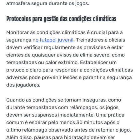
atmosfera segura durante os jogos.
Protocolos para gestão das condições climáticas
Monitorar as condições climáticas é crucial para a
segurança n
o futebol juvenil
. Treinadores e oficiais
devem verificar regularmente as previsões e estar
cientes de quaisquer avisos de clima severo, como
tempestades ou calor extremo. Estabelecer um
protocolo claro para responder a condições climáticas
adversas pode prevenir lesões e garantir a segurança
dos jogadores.
Quando as condições se tornam inseguras, como
durante tempestades com relâmpagos, os jogos
devem ser suspensos imediatamente. Uma prática
comum é esperar pelo menos 30 minutos após o
último relâmpago observado antes de retomar o jogo.
Além disso, pausas para hidratação devem ser