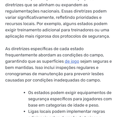
diretrizes que se alinham ou expandem as
regulamentações nacionais. Essas diretrizes podem
variar significativamente, refletindo prioridades e
recursos locais. Por exemplo, alguns estados podem
exigir treinamento adicional para treinadores ou uma
aplicação mais rigorosa dos protocolos de segurança.
As diretrizes específicas de cada estado
frequentemente abordam as condições do campo,
garantindo que as superfícies
de jogo
sejam seguras e
bem mantidas. Isso inclui inspeções regulares e
cronogramas de manutenção para prevenir lesões
causadas por condições inadequadas do campo.
Os estados podem exigir equipamentos de
segurança específicos para jogadores com
base em categorias de idade e peso.
Ligas locais podem implementar regras