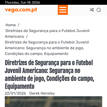
Skip
Thursday, Jun 18, 2026
Ab
Con
Coo
Pri
Sit
Te
vega.com.pt
to
Us
Us
Pol
Pol
an
content
Con
Home
Diretrizes de Segurança para o Futebol Juvenil
Americano
Diretrizes de Segurança para o Futebol Juvenil
Americano: Segurança no ambiente de jogo,
Condições do campo, Equipamento
Diretrizes de Segurança para o Futebol
Juvenil Americano: Segurança no
ambiente de jogo, Condições do campo,
Equipamento
22/01/2026
Derek Hensley