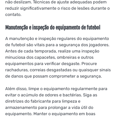
não deslizam. Técnicas de ajuste adequadas podem
reduzir significativamente o risco de lesões durante o
contato.
Manutenção e inspeção do equipamento de futebol
A manutenção e inspeção regulares do equipamento
de futebol são vitais para a segurança dos jogadores.
Antes de cada temporada, realize uma inspeção
minuciosa dos capacetes, ombreiras e outros
equipamentos para verificar desgaste. Procure
rachaduras, correias desgastadas ou quaisquer sinais
de danos que possam comprometer a segurança.
Além disso, limpe o equipamento regularmente para
evitar o acúmulo de odores e bactérias. Siga as
diretrizes do fabricante para limpeza e
armazenamento para prolongar a vida útil do
equipamento. Manter o equipamento em boas