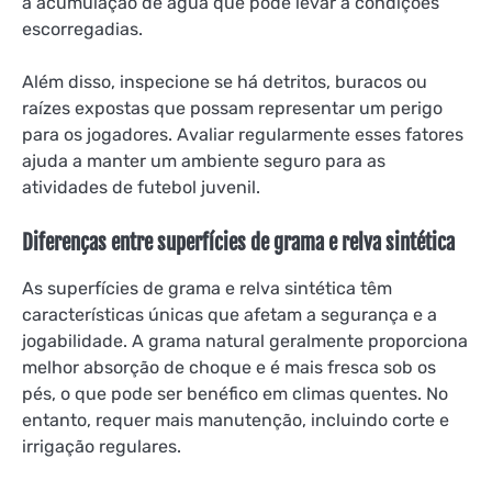
a acumulação de água que pode levar a condições
escorregadias.
Além disso, inspecione se há detritos, buracos ou
raízes expostas que possam representar um perigo
para os jogadores. Avaliar regularmente esses fatores
ajuda a manter um ambiente seguro para as
atividades de futebol juvenil.
Diferenças entre superfícies de grama e relva sintética
As superfícies de grama e relva sintética têm
características únicas que afetam a segurança e a
jogabilidade. A grama natural geralmente proporciona
melhor absorção de choque e é mais fresca sob os
pés, o que pode ser benéfico em climas quentes. No
entanto, requer mais manutenção, incluindo corte e
irrigação regulares.