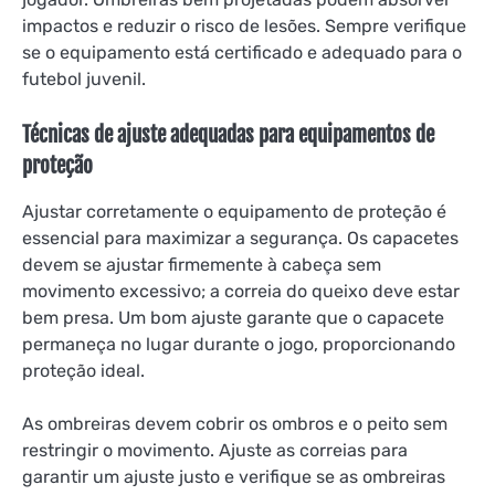
impactos e reduzir o risco de lesões. Sempre verifique
se o equipamento está certificado e adequado para o
futebol juvenil.
Técnicas de ajuste adequadas para equipamentos de
proteção
Ajustar corretamente o equipamento de proteção é
essencial para maximizar a segurança. Os capacetes
devem se ajustar firmemente à cabeça sem
movimento excessivo; a correia do queixo deve estar
bem presa. Um bom ajuste garante que o capacete
permaneça no lugar durante o jogo, proporcionando
proteção ideal.
As ombreiras devem cobrir os ombros e o peito sem
restringir o movimento. Ajuste as correias para
garantir um ajuste justo e verifique se as ombreiras