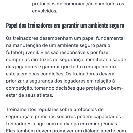
protocolos de comunicação com todos os
envolvidos.
Papel dos treinadores em garantir um ambiente seguro
Os treinadores desempenham um papel fundamental
na manutenção de um ambiente seguro para o
futebol juvenil. Eles são responsáveis por fazer
cumprir as diretrizes de segurança, monitorar a saúde
dos jogadores e garantir que todo o equipamento
esteja em boas condições. Os treinadores devem
priorizar a segurança dos jogadores em relação à
competição, tomando decisões que protejam o bem-
estar de seus atletas.
Treinamentos regulares sobre protocolos de
segurança e primeiros socorros podem capacitar os
treinadores a agir com confiança em emergências.
Eles também devem promover um diálogo aberto com