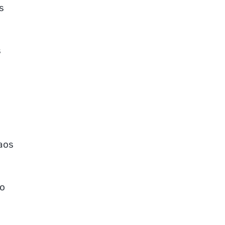
s
s
aos
do