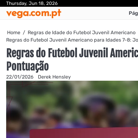
Skip
Thursday, Jun 18, 2026
vega.com.pt
to
Pági
content
Home
Regras de Idade do Futebol Juvenil Americano
Regras do Futebol Juvenil Americano para Idades 7-8: J
Regras do Futebol Juvenil Americ
Pontuação
22/01/2026
Derek Hensley