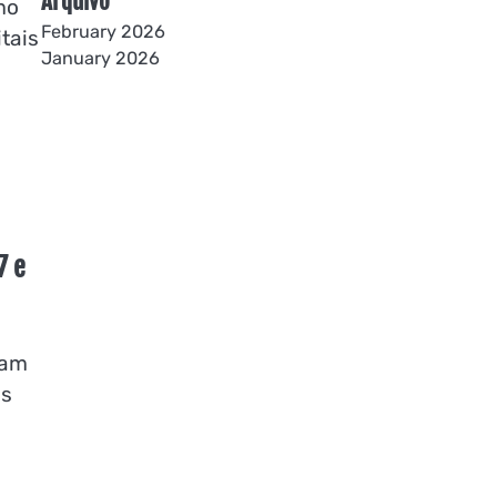
Arquivo
mo
February 2026
tais
January 2026
7 e
cam
as