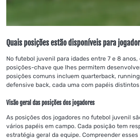
Quais posições estão disponíveis para jogador
No futebol juvenil para idades entre 7 e 8 anos
posições-chave que lhes permitem desenvolver
posições comuns incluem quarterback, running b
defensive back, cada uma com papéis distintos
Visão geral das posições dos jogadores
As posições dos jogadores no futebol juvenil sã
vários papéis em campo. Cada posição tem resp
estratégia geral da equipe. Compreender esses 