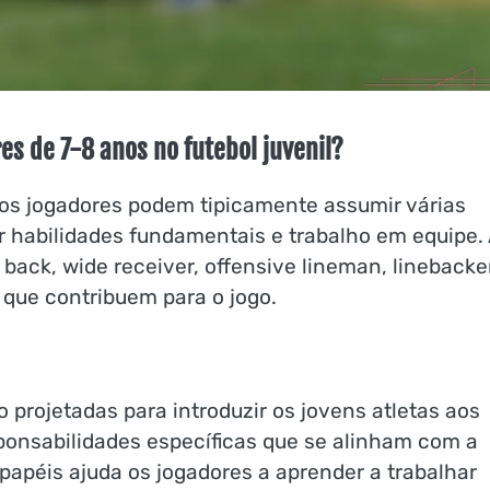
es de 7-8 anos no futebol juvenil?
, os jogadores podem tipicamente assumir várias
 habilidades fundamentais e trabalho em equipe.
ack, wide receiver, offensive lineman, linebacke
 que contribuem para o jogo.
o projetadas para introduzir os jovens atletas aos
onsabilidades específicas que se alinham com a
papéis ajuda os jogadores a aprender a trabalhar