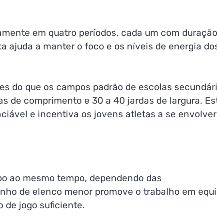
icamente em quatro períodos, cada um com duração
a ajuda a manter o foco e os níveis de energia do
s do que os campos padrão de escolas secundári
s de comprimento e 30 a 40 jardas de largura. Es
ável e incentiva os jovens atletas a se envolve
mpo ao mesmo tempo, dependendo das
manho de elenco menor promove o trabalho em equ
de jogo suficiente.