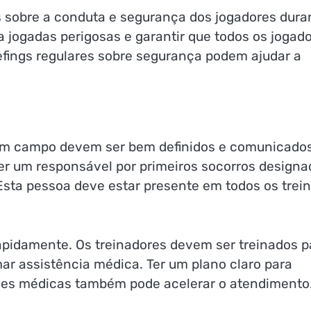
s sobre a conduta e segurança dos jogadores dura
ra jogadas perigosas e garantir que todos os jogad
fings regulares sobre segurança podem ajudar a
em campo devem ser bem definidos e comunicado
ter um responsável por primeiros socorros designa
Esta pessoa deve estar presente em todos os trei
 rapidamente. Os treinadores devem ser treinados p
r assistência médica. Ter um plano claro para
ções médicas também pode acelerar o atendimento