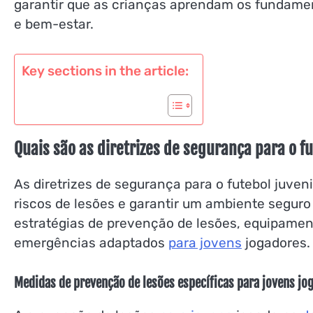
garantir que as crianças aprendam os fundame
e bem-estar.
Key sections in the article:
Quais são as diretrizes de segurança para o fu
As diretrizes de segurança para o futebol juve
riscos de lesões e garantir um ambiente seguro 
estratégias de prevenção de lesões, equipamen
emergências adaptados
para jovens
jogadores.
Medidas de prevenção de lesões específicas para jovens jo