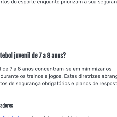
ntos do esporte enquanto priorizam a sua segura
tebol juvenil de 7 a 8 anos?
nil de 7 a 8 anos concentram-se em minimizar os
durante os treinos e jogos. Estas diretrizes abra
tos de segurança obrigatórios e planos de respost
gadores