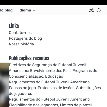
Ab
Co
Co
Pri
Si
Te
do blog
Idioma
Us
Us
Pol
Pol
an
Con
Links
Contate-nos
Postagens do blog
Nossa história
Publicações recentes
Diretrizes de Segurança do Futebol Juvenil
Americano: Envolvimento dos Pais, Programas de
Consciencialização, Educação
Regulamentos do Futebol Juvenil Americano:
Pausas no jogo, Protocolos de lesões, Substituições
de jogadores
Regulamentos do Futebol Juvenil Americano:
Elegibilidade dos jogadores, Limites de plantel,