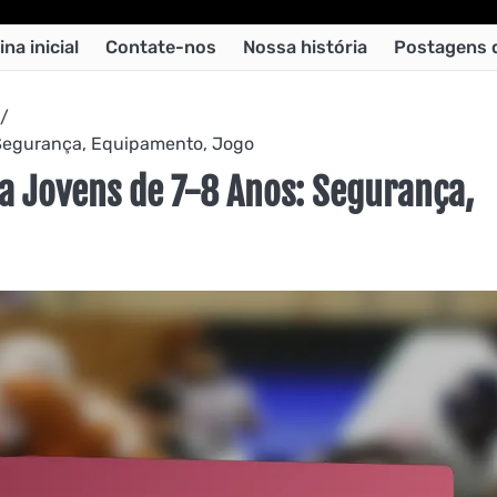
na inicial
Contate-nos
Nossa história
Postagens 
 Segurança, Equipamento, Jogo
a Jovens de 7-8 Anos: Segurança,