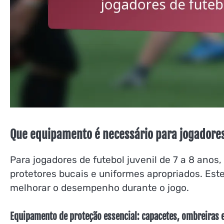
Que equipamento é necessário para jogadores 
Para jogadores de futebol juvenil de 7 a 8 anos
protetores bucais e uniformes apropriados. Est
melhorar o desempenho durante o jogo.
Equipamento de proteção essencial: capacetes, ombreiras 