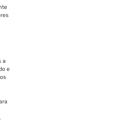
nte
ores
s a
do e
nos
ara
.