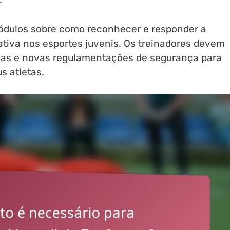
ódulos sobre como reconhecer e responder a
tiva nos esportes juvenis. Os treinadores devem
icas e novas regulamentações de segurança para
s atletas.