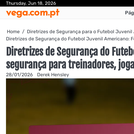
Skip
Thursday, Jun 18, 2026
vega.com.pt
to
Pági
content
Home
Diretrizes de Segurança para o Futebol Juveni
Diretrizes de Segurança do Futebol Juvenil Americano: 
Diretrizes de Segurança do Fute
segurança para treinadores, joga
28/01/2026
Derek Hensley