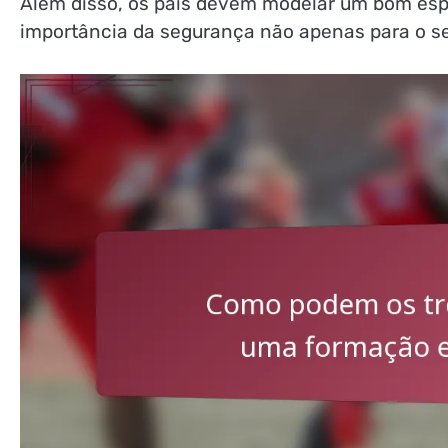
Além disso, os pais devem modelar um bom espír
importância da segurança não apenas para o se