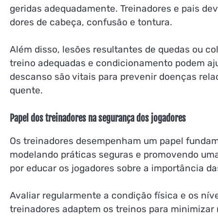
geridas adequadamente. Treinadores e pais dev
dores de cabeça, confusão e tontura.
Além disso, lesões resultantes de quedas ou col
treino adequadas e condicionamento podem ajud
descanso são vitais para prevenir doenças rel
quente.
Papel dos treinadores na segurança dos jogadores
Os treinadores desempenham um papel fundame
modelando práticas seguras e promovendo uma c
por educar os jogadores sobre a importância d
Avaliar regularmente a condição física e os nív
treinadores adaptem os treinos para minimizar