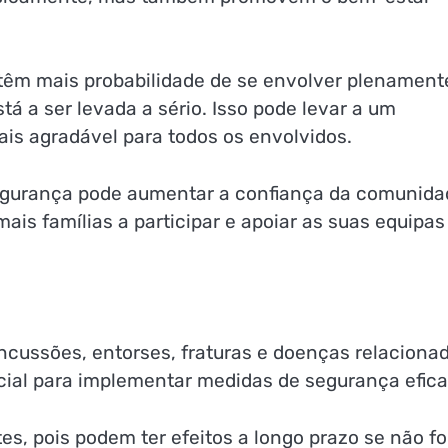
 têm mais probabilidade de se envolver plenament
tá a ser levada a sério. Isso pode levar a um
s agradável para todos os envolvidos.
 segurança pode aumentar a confiança da comunida
ais famílias a participar e apoiar as suas equipas
ncussões, entorses, fraturas e doenças relaciona
cial para implementar medidas de segurança efica
s, pois podem ter efeitos a longo prazo se não f