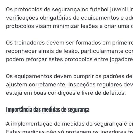
Os protocolos de segurança no futebol juvenil 
verificações obrigatórias de equipamentos e ad
protocolos visam minimizar lesões e criar uma 
Os treinadores devem ser formados em primeir
reconhecer sinais de lesão, particularmente 
podem reforçar estes protocolos entre jogadore
Os equipamentos devem cumprir os padrões de 
ajustem corretamente. Inspeções regulares deve
esteja em boas condições e livre de defeitos.
Importância das medidas de segurança
A implementação de medidas de segurança é cruci
Estas medidas não só protegem os jogadores 