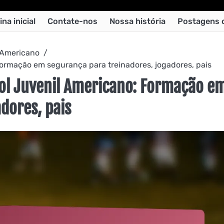
na inicial
Contate-nos
Nossa história
Postagens 
l Americano
Formação em segurança para treinadores, jogadores, pais
bol Juvenil Americano: Formação e
dores, pais