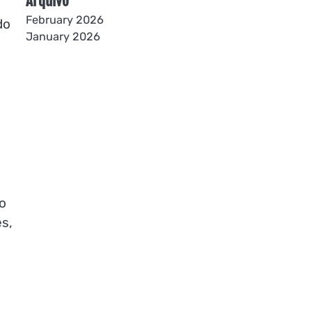
Arquivo
February 2026
do
January 2026
o
s,