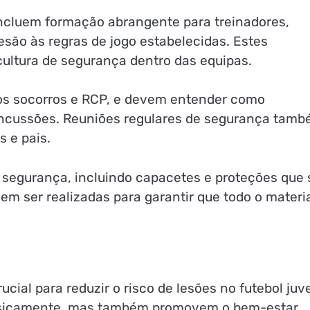
incluem formação abrangente para treinadores,
esão às regras de jogo estabelecidas. Estes
cultura de segurança dentro das equipas.
os socorros e RCP, e devem entender como
concussões. Reuniões regulares de segurança tam
s e pais.
segurança, incluindo capacetes e proteções que 
m ser realizadas para garantir que todo o materi
al para reduzir o risco de lesões no futebol juve
fisicamente, mas também promovem o bem-estar