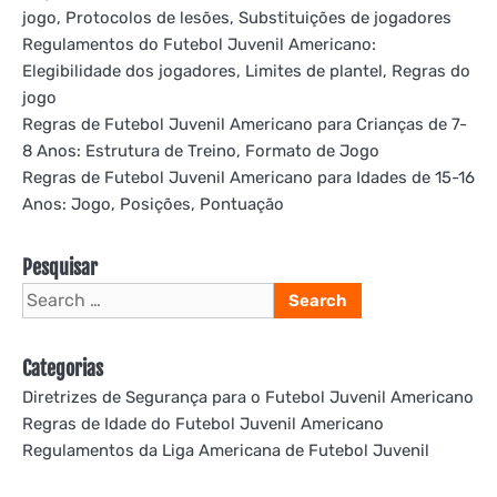
jogo, Protocolos de lesões, Substituições de jogadores
Regulamentos do Futebol Juvenil Americano:
Elegibilidade dos jogadores, Limites de plantel, Regras do
jogo
Regras de Futebol Juvenil Americano para Crianças de 7-
8 Anos: Estrutura de Treino, Formato de Jogo
Regras de Futebol Juvenil Americano para Idades de 15-16
Anos: Jogo, Posições, Pontuação
Pesquisar
Search
for:
Categorias
Diretrizes de Segurança para o Futebol Juvenil Americano
Regras de Idade do Futebol Juvenil Americano
Regulamentos da Liga Americana de Futebol Juvenil