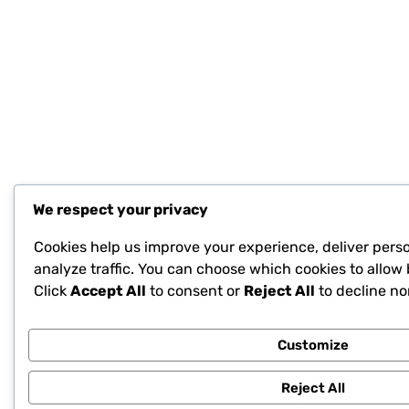
We respect your privacy
Cookies help us improve your experience, deliver pers
analyze traffic. You can choose which cookies to allow 
Click
Accept All
to consent or
Reject All
to decline no
Customize
Reject All