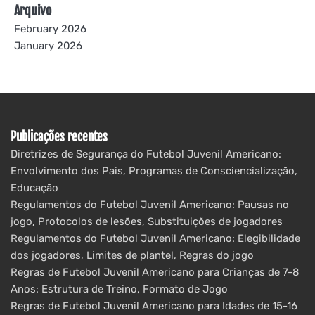
Arquivo
February 2026
January 2026
Publicações recentes
Diretrizes de Segurança do Futebol Juvenil Americano:
Envolvimento dos Pais, Programas de Consciencialização,
Educação
Regulamentos do Futebol Juvenil Americano: Pausas no
jogo, Protocolos de lesões, Substituições de jogadores
Regulamentos do Futebol Juvenil Americano: Elegibilidade
dos jogadores, Limites de plantel, Regras do jogo
Regras de Futebol Juvenil Americano para Crianças de 7-8
Anos: Estrutura de Treino, Formato de Jogo
Regras de Futebol Juvenil Americano para Idades de 15-16