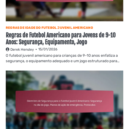
REGRAS DE IDADE DO FUTEBOL JUVENIL AMERICANO
Regras de Futebol Americano para Jovens de 9-10
Anos: Segurança, Equipamento, Jogo
15/01/2026
Derek Hensley
O futebol juvenil americano para crianças de 9-10 anos enfatiza a
segurança, o equipamento adequado e um jogo estruturado para…